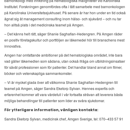
barnonkologi med inriktning på hematologiska maligniteter vid Karolinska
Institutet. Forskningen genomfördes ofta i tätt samarbete med barnonkologen
på Karolinska Universitetssjukhuset. På senare år har hon under en tid också
ägnat sig åt management consulting inom hälso- och sjukvård – och nu tar
hon alltså plats i det medicinska teamet på Amgen.
– Det känns helt rätt, säger Shanie Saghafian-Hedengren. På Amgen råder
en positiv företagskultur och portföljen av läkemedel hör till branschens mest
innovativa.
Amgen har omfattande ambitioner på det hematologiska området, inte bara
vad gäller läkemedlen som sådana, utan också ifråga om utbildningsinsatser
för såväl professionen som för patienter. Det handlar bland annat om filmer,
böcker och vetenskapliga sammankomster.
– Vi är mycket glada över att välkomna Shanie Saghafian-Hedengren till
teamet på Amgen, säger Sandra Eketorp Sylvan. Hennes expertis och
erfarenhet kommer att vara värdefull i vår fortsatta strävan att leverera bästa
möjliga behandlingar till patienter som lider av svåra sjukdomar.
För ytterligare information, vänligen kontakta:
Sandra Eketorp Sylvan, medicinsk chef, Amgen Sverige, tel: 070–433 57 91