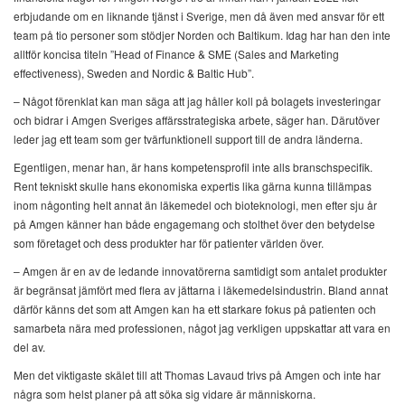
erbjudande om en liknande tjänst i Sverige, men då även med ansvar för ett
team på tio personer som stödjer Norden och Baltikum. Idag har han den inte
alltför koncisa titeln ”Head of Finance & SME (Sales and Marketing
effectiveness), Sweden and Nordic & Baltic Hub”.
– Något förenklat kan man säga att jag håller koll på bolagets investeringar
och bidrar i Amgen Sveriges affärsstrategiska arbete, säger han. Därutöver
leder jag ett team som ger tvärfunktionell support till de andra länderna.
Egentligen, menar han, är hans kompetensprofil inte alls branschspecifik.
Rent tekniskt skulle hans ekonomiska expertis lika gärna kunna tillämpas
inom någonting helt annat än läkemedel och bioteknologi, men efter sju år
på Amgen känner han både engagemang och stolthet över den betydelse
som företaget och dess produkter har för patienter världen över.
– Amgen är en av de ledande innovatörerna samtidigt som antalet produkter
är begränsat jämfört med flera av jättarna i läkemedelsindustrin. Bland annat
därför känns det som att Amgen kan ha ett starkare fokus på patienten och
samarbeta nära med professionen, något jag verkligen uppskattar att vara en
del av.
Men det viktigaste skälet till att Thomas Lavaud trivs på Amgen och inte har
några som helst planer på att söka sig vidare är människorna.