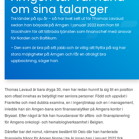
om sina talanger
Tre länder på sju år – så har livet sett ut för Thomas Lavaud
sedan han började på Amgen. I januari 2022 kom han till
Stockholm för att tillträda tjänsten som finanschef med ansvar
för Norden och Baltikum.
– Den som är bra på sitt jobb och är villig att flytta på sig har
stora möjligheter på Amgen och får en otroligt bra
uppbackning, säger han.
Thomas Lavaud är bara dryga 30, men har redan hunnit ta sig till en position
som oftast innehas av betydligt mer seniora personer. Född och uppväxt i
Frankrike och med dubbla examina, en i ingenjörskap och en i management,
inledde han sin Amgen-bana som finansanalytiker på Amgens kontor i
Bryssel. Efter något år fick han huvudansvar för affärs- och finansplanering
för Amgens onkologi- och hematologiverksamhet i Belgien.
Därefter bar det norrut, närmare bestämt till Oslo där han hanterade
finansiella frågor för Amgen Norge i tre år innan han i januari 2022 fick