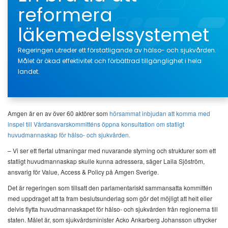
reformera
läkemedelssystemet
Regeringen utreder ett förstatligande av hälso- och sjukvården.
Målet är ökad effektivitet och förbättrad tillgänglighet i hela
landet.
Amgen är en av över 60 aktörer som
hörsammat inbjudan att komma med
inspel till Vårdansvarskommitténs öppna konsultation om statligt
huvudmannaskap för hälso- och sjukvården.
– Vi ser ett flertal utmaningar med nuvarande styrning och strukturer som ett
statligt huvudmannaskap skulle kunna adressera, säger Laila Sjöström,
ansvarig för Value, Access & Policy på Amgen Sverige.
Det är regeringen som tillsatt den parlamentariskt sammansatta kommittén
med uppdraget att ta fram beslutsunderlag som gör det möjligt att helt eller
delvis flytta huvudmannaskapet för hälso- och sjukvården från regionerna till
staten. Målet är, som sjukvårdsminister Acko Ankarberg Johansson uttrycker