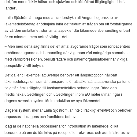
det, ”en mer effektiv hälso- och sjukvård och förbättrad tillgänglighet i hela
landet”.
Laila Sjöström är noga med att understryka att Amgen i egenskap av
läkemedelsföretag är ödmjuka inför det faktum att frågan om ett förstatligande
av vården omfattar ett stort antal aspekter där läkemedelsbehandling enbart
är en mindre – men ack så viktig – del.
– Men med detta sagt finns det ett antal avgörande frågor som rör patienters
omhändertagande och behandling där vi genom vårt mångåriga samarbete
med vårdprofessionen, beslutsfattare och patientorganisationer har viktiga
perspektiv vi vill belysa.
Det gäller till exempel att Sverige behöver ett långsiktigt och hållbart
läkemedelssystem som är transparent för att säkerställa att svenska patienter
tidigt får jämlik tillgång till kostnadseffektiva behandlingar. Både den
medicinska utvecklingen och utvecklingen inom EU möter utmaningar i
dagens svenska system för introduktion av nya läkemedel.
Dagens system, menar Laila Sjöström, är inte tillräckligt effektivt och behöver
anpassas till dagens och framtidens behov.
Idag är de nationella processerna för introduktion av läkemedel olika
beroende på om de förskrivs på recept eller rekvireras och administreras av