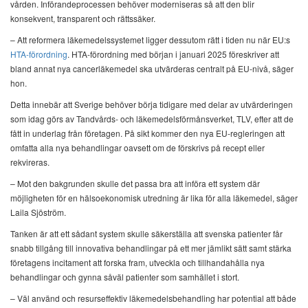
vården. Införandeprocessen behöver moderniseras så att den blir
konsekvent, transparent och rättssäker.
– Att reformera läkemedelssystemet ligger dessutom rätt i tiden nu när EU:s
HTA-förordning
. HTA-förordning med början i januari 2025 föreskriver att
bland annat nya cancerläkemedel ska utvärderas centralt på EU-nivå, säger
hon.
Detta innebär att Sverige behöver börja tidigare med delar av utvärderingen
som idag görs av Tandvårds- och läkemedelsförmånsverket, TLV, efter att de
fått in underlag från företagen. På sikt kommer den nya EU-regleringen att
omfatta alla nya behandlingar oavsett om de förskrivs på recept eller
rekvireras.
– Mot den bakgrunden skulle det passa bra att införa ett system där
möjligheten för en hälsoekonomisk utredning är lika för alla läkemedel, säger
Laila Sjöström.
Tanken är att ett sådant system skulle säkerställa att svenska patienter får
snabb tillgång till innovativa behandlingar på ett mer jämlikt sätt samt stärka
företagens incitament att forska fram, utveckla och tillhandahålla nya
behandlingar och gynna såväl patienter som samhället i stort.
– Väl använd och resurseffektiv läkemedelsbehandling har potential att både