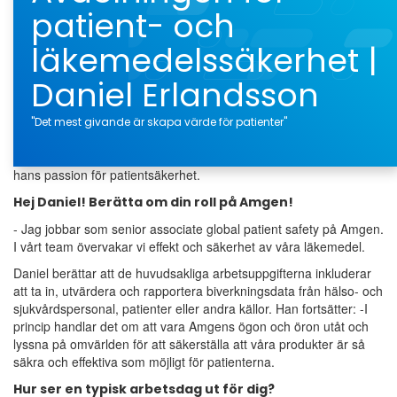
patient- och
läkemedelssäkerhet |
Daniel Erlandsson
"Det mest givande är skapa värde för patienter"
Vi fick en pratstund med Daniel om hans roll i avdelningen och
hans passion för patientsäkerhet.
Hej Daniel! Berätta om din roll på Amgen!
- Jag jobbar som senior associate global patient safety på Amgen.
I vårt team övervakar vi effekt och säkerhet av våra läkemedel.
Daniel berättar att de huvudsakliga arbetsuppgifterna inkluderar
att ta in, utvärdera och rapportera biverkningsdata från hälso- och
sjukvårdspersonal, patienter eller andra källor. Han fortsätter: -I
princip handlar det om att vara Amgens ögon och öron utåt och
lyssna på omvärlden för att säkerställa att våra produkter är så
säkra och effektiva som möjligt för patienterna.
Hur ser en typisk arbetsdag ut för dig?