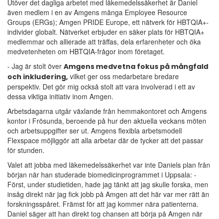
Utöver det dagliga arbetet med läkemedelssäkerhet är Daniel
även medlem i en av Amgens många Employee Resource
Groups (ERGs); Amgen PRIDE Europe, ett nätverk för HBTQIA+-
individer globalt. Nätverket erbjuder en säker plats för HBTQIA+
medlemmar och allierade att träffas, dela erfarenheter och öka
medvetenheten om HBTQIA-frågor inom företaget.
- Jag är stolt över
Amgens medvetna fokus på mångfald
vilket ger oss medarbetare bredare
och inkludering,
perspektiv. Det gör mig också stolt att vara involverad i ett av
dessa viktiga initiativ inom Amgen.
Arbetsdagarna utgår växlande från hemmakontoret och Amgens
kontor i Frösunda, beroende på hur den aktuella veckans möten
och arbetsuppgifter ser ut. Amgens flexibla arbetsmodell
Flexspace möjliggör att alla arbetar där de tycker att det passar
för stunden.
Valet att jobba med läkemedelssäkerhet var inte Daniels plan från
början när han studerade biomedicinprogrammet i Uppsala: -
Först, under studietiden, hade jag tänkt att jag skulle forska, men
insåg direkt när jag fick jobb på Amgen att det här var mer rätt än
forskningsspåret. Främst för att jag kommer nära patienterna.
Daniel säger att han direkt tog chansen att börja på Amgen när