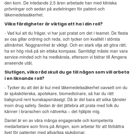
den kom. De inledande 2,5 åren arbetade han med kliniska
prövningar och sedan på avdelningen för patient-och
läkemedelssäkerhet.
Vilka färdigheter är viktiga att ha i din roll?
- Vad kul att du frågar, vi har just pratat om det i teamet. De flesta
av oss gillar ordning och reda, och tycker om kvalitét i största
allmänhet. Noggrannhet är viktigt. Och en stark vilja att göra rätt,
ha en hög nivå på sin etiska kompass. Samtidigt måste man vara
service-minded och ha medkänsla, eftersom vi bidrar till Amgens
anseende utåt.
Slutligen, vilka råd skull du ge till någon som vill arbeta
i en liknande roll?
- Tycker du att det är kul med läkemedelssäkerhet oavsett om du
är sjuksköterska, apotekare, biomedicinare, så har du rätt
bakgrund rent kunskapsmässigt. Då är det bara att söka tjänster
inom drug safety. Sedan är det jättebra att prata med folk du
känner i branschen och nätverka – det hjälpte mig.
Daniel är en av våra många engagerade och kompetenta
medarbetare som finns på Amgen, som arbetar för att förbättra
livet för patienter med allvarliga sjukdomar.