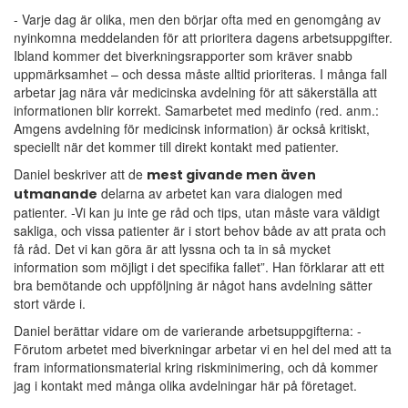
- Varje dag är olika, men den börjar ofta med en genomgång av
nyinkomna meddelanden för att prioritera dagens arbetsuppgifter.
Ibland kommer det biverkningsrapporter som kräver snabb
uppmärksamhet – och dessa måste alltid prioriteras. I många fall
arbetar jag nära vår medicinska avdelning för att säkerställa att
informationen blir korrekt. Samarbetet med medinfo (red. anm.:
Amgens avdelning för medicinsk information) är också kritiskt,
speciellt när det kommer till direkt kontakt med patienter.
Daniel beskriver att de
mest givande men även
delarna av arbetet kan vara dialogen med
utmanande
patienter. -Vi kan ju inte ge råd och tips, utan måste vara väldigt
sakliga, och vissa patienter är i stort behov både av att prata och
få råd. Det vi kan göra är att lyssna och ta in så mycket
information som möjligt i det specifika fallet”. Han förklarar att ett
bra bemötande och uppföljning är något hans avdelning sätter
stort värde i.
Daniel berättar vidare om de varierande arbetsuppgifterna: -
Förutom arbetet med biverkningar arbetar vi en hel del med att ta
fram informationsmaterial kring riskminimering, och då kommer
jag i kontakt med många olika avdelningar här på företaget.