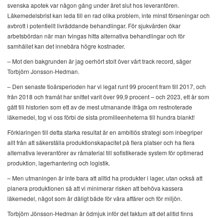
svenska apotek var någon gång under året slut hos leverantören.
Läkemedelsbrist kan leda till en rad olika problem, inte minst förseningar och
avbrott i potentiellt livräddande behandlingar. För sjukvården ökar
arbetsbördan när man tvingas hitta alternativa behandlingar och för
samhället kan det innebära högre kostnader.
– Mot den bakgrunden är jag oerhört stolt över vårt track record, säger
Torbjörn Jonsson-Hedman.
– Den senaste tioårsperioden har vi legat runt 99 procent fram till 2017, och
från 2018 och framåt har snittet varit över 99,9 procent – och 2023, ett år som
gått till historien som ett av de mest utmanande ifråga om restnoterade
läkemedel, tog vi oss förbi de sista promilleenheterna till hundra blankt!
Förklaringen till detta starka resultat är en ambitiös strategi som inbegriper
allt från att säkerställa produktionskapacitet på flera platser och ha flera
alternativa leverantörer av råmaterial till sofistikerade system för optimerad
produktion, lagerhantering och logistik.
– Men utmaningen är inte bara att alltid ha produkter i lager, utan också att
planera produktionen så att vi minimerar risken att behöva kassera
läkemedel, något som är dåligt både för våra affärer och för miljön.
Torbjörn Jönsson-Hedman är ödmjuk inför det faktum att det alltid finns