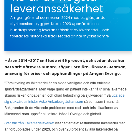
leveranssäkerhet
Amgen går mot sommaren 2024 med ett glädjande
styrkebesked i ryggen. Under 2023 uppnåddes en
hundraprocentig leveranssäkerhet av läkemedel – och
företagets historiska track record är inte mycket sämre.
– Åren 2014–2017 snittade vi 99 procent, och sedan dess har
det varit närmare hundra, säger Torbjörn Jönsson-Hedman,
ansvarig för priser och upphandlingar på Amgen Sverige.
”Förskrivning av läkemedel är en av de vanligare och ofta enklaste
sjukvårdsåtgärderna. Men varje gång en patient inte kan få ut sina läkemedel
skapas risker för patienten och ökad belastning på sjukvården.” Så
uttalade
sig sjukvårdsminister Acko Ankarberg Johansson
så sent som i mars i år.
Bakgrunden är de växande problemen med rest- och bristsituationer av
läkemedel som uppstår allt oftare, både i Sverige och globalt.
Statistik från Läkemedelsverket
visar att antalet restanmälda läkemedel mer
än fördubblades under 2023, och över 20 procent av alla läkemedel på