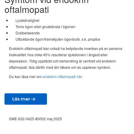
oftalmopati
Ljuskänslighet
Torra ögon eller gruskänsla i ögonen
Dubbelseende
Utbuktande ögon/framskjuten ögonbulb, s.k. proptos
Endokrin oftalmopati kan också ha betydande inverkan på en persons
livskvalitet: hos cirka 45% resulterar sjukdomen i ångest eller
depression. Tidig upptäckt och behandling är centralt vid endokrin
oftalmopati, tala därför med din läkare om du upplever symtom.
Du kan läsa mer om
endokrin oftalmopati här
.
Läs mer
SWE-632-0425-80002 maj 2025