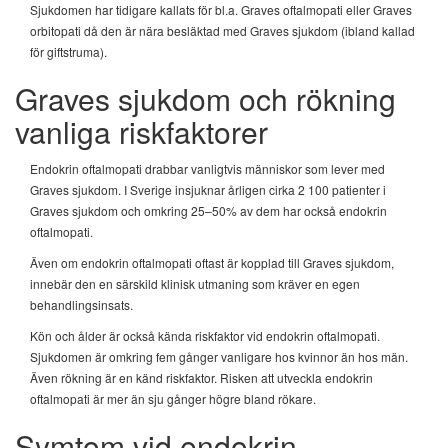
Sjukdomen har tidigare kallats för bl.a. Graves oftalmopati eller Graves
orbitopati då den är nära besläktad med Graves sjukdom (ibland kallad
för giftstruma).
Graves sjukdom och rökning
vanliga riskfaktorer
Endokrin oftalmopati drabbar vanligtvis människor som lever med
Graves sjukdom. I Sverige insjuknar årligen cirka 2 100 patienter i
Graves sjukdom och omkring 25–50% av dem har också endokrin
oftalmopati.
Även om endokrin oftalmopati oftast är kopplad till Graves sjukdom,
innebär den en särskild klinisk utmaning som kräver en egen
behandlingsinsats.
Kön och ålder är också kända riskfaktor vid endokrin oftalmopati.
Sjukdomen är omkring fem gånger vanligare hos kvinnor än hos män.
Även rökning är en känd riskfaktor. Risken att utveckla endokrin
oftalmopati är mer än sju gånger högre bland rökare.
Symtom vid endokrin