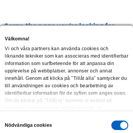
Sorry, the page you’re
looking for
isn’t here.
Välkomna!
Vi och våra partners kan använda cookies och
The page you requested cannot be found. The URL may be
liknande tekniker som kan associeras med identifierbar
misspelled or the page you’re looking for is no longer available.
information som surfbeteende för att anpassa din
upplevelse på webbplatser, annonser och annat
innehåll. Genom att klicka på "Tillåt alla" samtycker du
till användningen av cookies och bearbetning av
identifierbar information för de syften som anges ovan.
Om du klickar på "Tillåt ej" kommer vi endast att
använda cookies som är nödvändiga för att
webbplatsen ska fungera och som inte kan optimera
Samtyckesval
och anpassa vår webbplats. Du kan när som helst visa,
Nödvändiga cookies
ändra eller återkalla ditt samtycke genom att klicka på