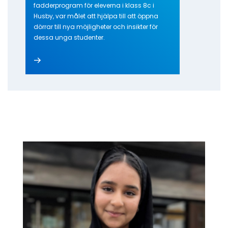
fadderprogram för eleverna i klass 8c i
Husby, var målet att hjälpa till att öppna
dörrar till nya möjligheter och insikter för
dessa unga studenter.