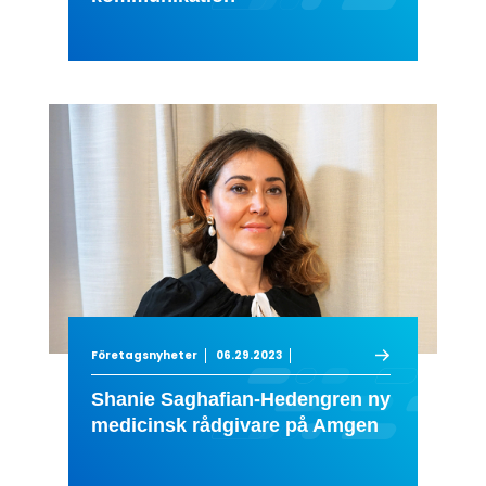
Företagsnyheter
06.29.2023
Shanie Saghafian-Hedengren ny
medicinsk rådgivare på Amgen