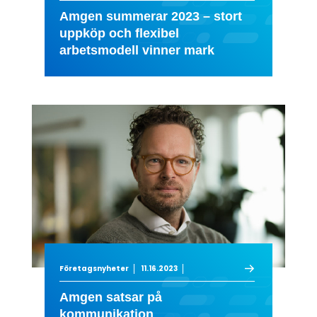
Amgen summerar 2023 – stort
uppköp och flexibel
arbetsmodell vinner mark
Företagsnyheter
11.16.2023
Amgen satsar på
kommunikation