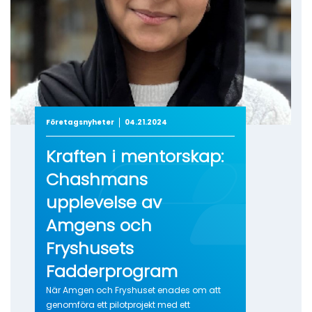
Företagsnyheter
04.21.2024
Kraften i mentorskap:
Chashmans
upplevelse av
Amgens och
Fryshusets
Fadderprogram
När Amgen och Fryshuset enades om att
genomföra ett pilotprojekt med ett