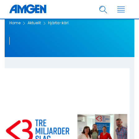
Home
Aktuellt
Hjärta-kärl