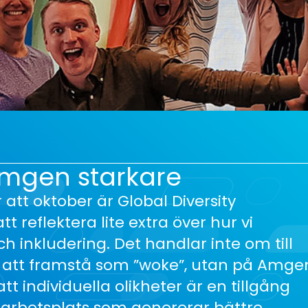
mgen starkare
 oktober är Global Diversity
t reflektera lite extra över hur vi
inkludering. Det handlar inte om till
ör att framstå som ”woke”, utan på Amge
t individuella olikheter är en tillgång
e arbetsplats som genererar bättre