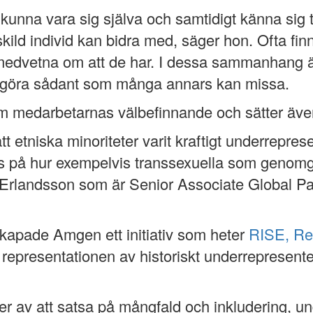
 kunna vara sig själva och samtidigt känna sig
kild individ kan bidra med, säger hon. Ofta fin
medvetna om att de har. I dessa sammanhang ä
ynliggöra sådant som många annars kan missa.
om medarbetarnas välbefinnande och sätter även
t etniska minoriteter varit kraftigt underreprese
finns på hur exempelvis transsexuella som gen
 Erlandsson som är Senior Associate Global Pa
skapade Amgen ett initiativ som heter
RISE, Rep
a representationen av historiskt underrepresente
ster av att satsa på mångfald och inkludering, 