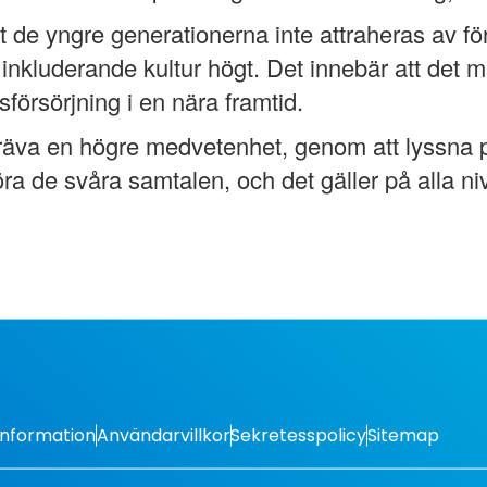
att de yngre generationerna inte attraheras av f
inkluderande kultur högt. Det innebär att det 
örsörjning i en nära framtid.
träva en högre medvetenhet, genom att lyssna på
a de svåra samtalen, och det gäller på alla niv
Information
Användarvillkor
Sekretesspolicy
Sitemap