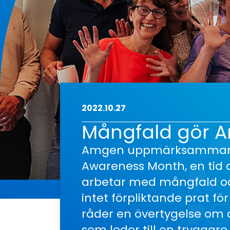
2022.10.27
Mångfald gör A
Amgen uppmärksammar att
Awareness Month, en tid at
arbetar med mångfald och 
intet förpliktande prat f
råder en övertygelse om at
som leder till en tryggar