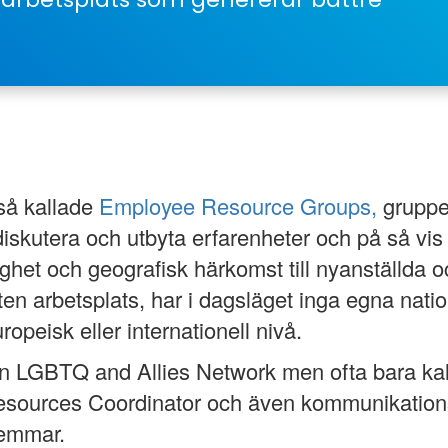
 så kallade
Employee Resource Groups,
grupper
iskutera och utbyta erfarenheter och på så vis
örighet och geografisk härkomst till nyanställda
iten arbetsplats, har i dagsläget inga egna nat
opeisk eller internationell nivå.
 LGBTQ and Allies Network men ofta bara kall
sources Coordinator och även kommunikations
lemmar.