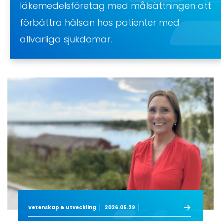
läkemedelsföretag med målsättningen att
förbättra hälsan hos patienter med
allvarliga sjukdomar.
Vetenskap & Utveckling
2026.05.29