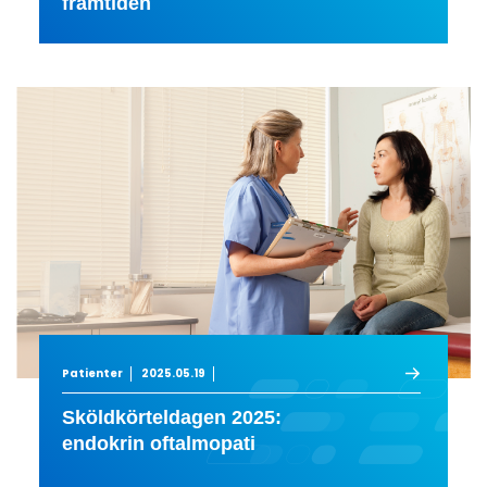
framtiden
Patienter
2025.05.19
Sköldkörteldagen 2025:
endokrin oftalmopati