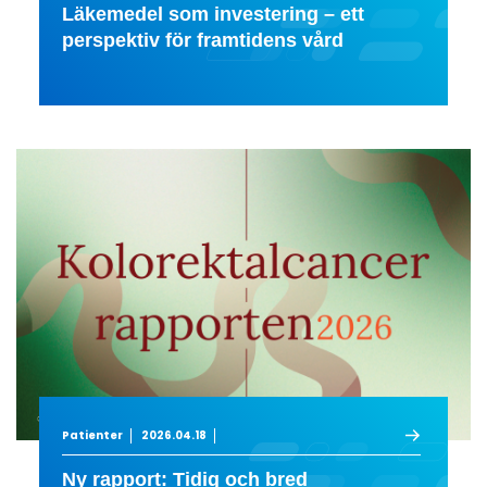
Läkemedel som investering – ett
perspektiv för framtidens vård
Patienter
2026.04.18
Ny rapport: Tidig och bred