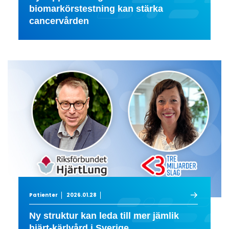
biomarkörstestning kan stärka
cancervården
Patienter
2026.01.28
Ny struktur kan leda till mer jämlik
hjärt-kärlvård i Sverige