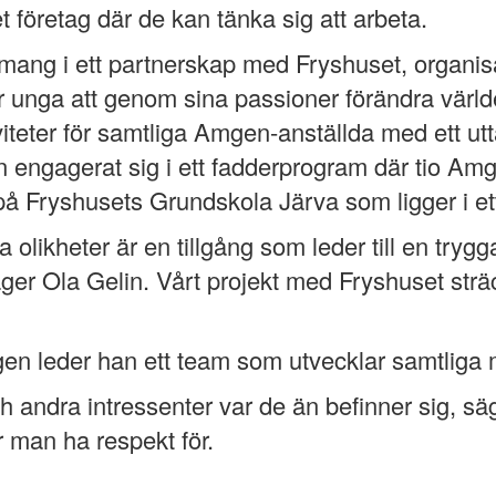
företag där de kan tänka sig att arbeta.
emang i ett partnerskap med Fryshuset, organi
för unga att genom sina passioner förändra värl
iteter för samtliga Amgen-anställda med ett utt
engagerat sig i ett fadderprogram där tio Am
 på Fryshusets Grundskola Järva som ligger i ett
a olikheter är en tillgång som leder till en tryg
er Ola Gelin. Vårt projekt med Fryshuset sträc
ingen leder han ett team som utvecklar samtli
 andra intressenter var de än befinner sig, sä
år man ha respekt för.