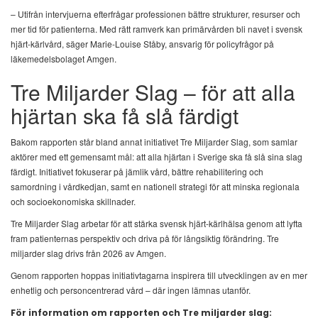
– Utifrån intervjuerna efterfrågar professionen bättre strukturer, resurser och
mer tid för patienterna. Med rätt ramverk kan primärvården bli navet i svensk
hjärt-kärlvård, säger Marie-Louise Ståby, ansvarig för policyfrågor på
läkemedelsbolaget Amgen.
Tre Miljarder Slag – för att alla
hjärtan ska få slå färdigt
Bakom rapporten står bland annat initiativet Tre Miljarder Slag, som samlar
aktörer med ett gemensamt mål: att alla hjärtan i Sverige ska få slå sina slag
färdigt. Initiativet fokuserar på jämlik vård, bättre rehabilitering och
samordning i vårdkedjan, samt en nationell strategi för att minska regionala
och socioekonomiska skillnader.
Tre Miljarder Slag arbetar för att stärka svensk hjärt-kärlhälsa genom att lyfta
fram patienternas perspektiv och driva på för långsiktig förändring. Tre
miljarder slag drivs från 2026 av Amgen.
Genom rapporten hoppas initiativtagarna inspirera till utvecklingen av en mer
enhetlig och personcentrerad vård – där ingen lämnas utanför.
För information om rapporten och Tre miljarder slag: