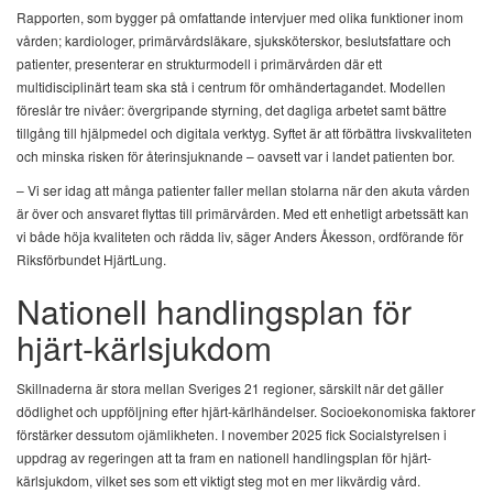
Rapporten, som bygger på omfattande intervjuer med olika funktioner inom
vården; kardiologer, primärvårdsläkare, sjuksköterskor, beslutsfattare och
patienter, presenterar en strukturmodell i primärvården där ett
multidisciplinärt team ska stå i centrum för omhändertagandet. Modellen
föreslår tre nivåer: övergripande styrning, det dagliga arbetet samt bättre
tillgång till hjälpmedel och digitala verktyg. Syftet är att förbättra livskvaliteten
och minska risken för återinsjuknande – oavsett var i landet patienten bor.
– Vi ser idag att många patienter faller mellan stolarna när den akuta vården
är över och ansvaret flyttas till primärvården. Med ett enhetligt arbetssätt kan
vi både höja kvaliteten och rädda liv, säger Anders Åkesson, ordförande för
Riksförbundet HjärtLung.
Nationell handlingsplan för
hjärt-kärlsjukdom
Skillnaderna är stora mellan Sveriges 21 regioner, särskilt när det gäller
dödlighet och uppföljning efter hjärt-kärlhändelser. Socioekonomiska faktorer
förstärker dessutom ojämlikheten. I november 2025 fick Socialstyrelsen i
uppdrag av regeringen att ta fram en nationell handlingsplan för hjärt-
kärlsjukdom, vilket ses som ett viktigt steg mot en mer likvärdig vård.