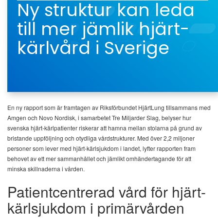
Ny struktur kan leda
till mer jämlik hjärt-
kärlvård i Sverige
En ny rapport som är framtagen av Riksförbundet HjärtLung tillsammans med
Amgen och Novo Nordisk, i samarbetet Tre Miljarder Slag, belyser hur
svenska hjärt-kärlpatienter riskerar att hamna mellan stolarna på grund av
bristande uppföljning och otydliga vårdstrukturer. Med över 2,2 miljoner
personer som lever med hjärt-kärlsjukdom i landet, lyfter rapporten fram
behovet av ett mer sammanhållet och jämlikt omhändertagande för att
minska skillnaderna i vården.
Patientcentrerad vård för hjärt-
kärlsjukdom i primärvården