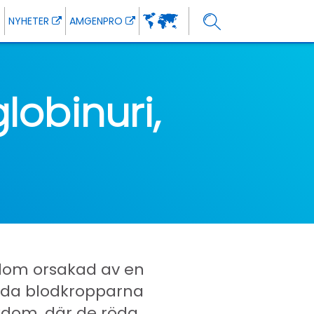
NYHETER
AMGENPRO
obinuri,
kdom orsakad av en
röda blodkropparna
jukdom, där de röda