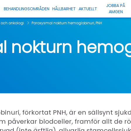
JOBBA PÅ
BEHANDLINGSOMRÅDEN
HÅLLBARHET
AKTUELLT
AMGEN
 och onkologi
Paroxysmal nokturn hemoglobinuri, PNH
l nokturn hemogl
nuri, förkortat PNH, är en sällsynt sju
 påverkar blodceller, framför allt de 
rvad (inte ärftlig), allvarlig stamcellss