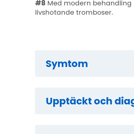
#8
Med modern behandling min
livshotande tromboser.
Symtom
Upptäckt och dia