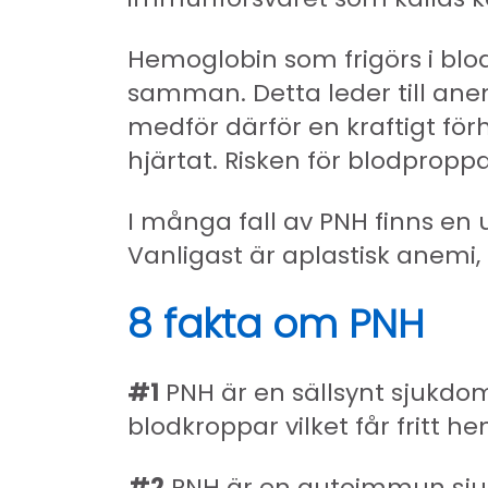
Hemoglobin som frigörs i blod
samman. Detta leder till anem
medför därför en kraftigt förh
hjärtat. Risken för blodpropp
I många fall av PNH finns e
Vanligast är aplastisk anem
8 fakta om PNH
#1
PNH är en sällsynt sjukdo
blodkroppar vilket får fritt he
#2
PNH är en autoimmun sjukd