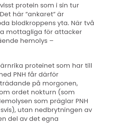
isst protein som i sin tur
Det här ”ankaret” är
öda blodkroppens yta. När två
a mottagliga för attacker
gående hemolys –
ärnrika proteinet som har till
 med PNH får därför
ramträdande på morgonen,
 som ordet nokturn (som
. Hemolysen som präglar PNH
lsvis), utan nedbrytningen av
en del av det egna