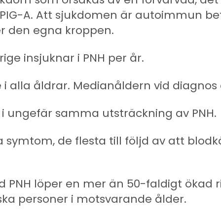
 PIG-A. Att sjukdomen är autoimmun bet
r den egna kroppen.
rige insjuknar i PNH per år.
i alla åldrar. Medianåldern vid diagnos ä
i ungefär samma utsträckning av PNH.
 symtom, de flesta till följd av att blodk
NH löper en mer än 50-faldigt ökad ri
ska personer i motsvarande ålder.