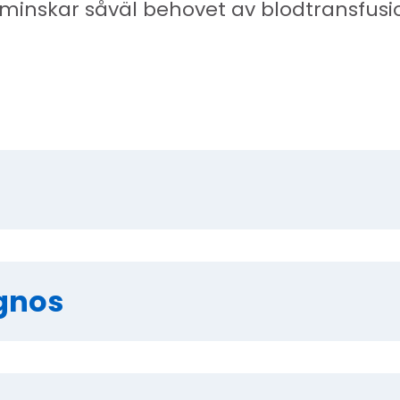
skar såväl behovet av blodtransfusione
gnos