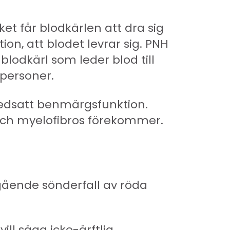
et får blodkärlen att dra sig
on, att blodet levrar sig. PNH
blodkärl som leder blod till
 personer.
nedsatt benmärgsfunktion.
och myelofibros förekommer.
gående sönderfall av röda
l säga icke-ärftlig,