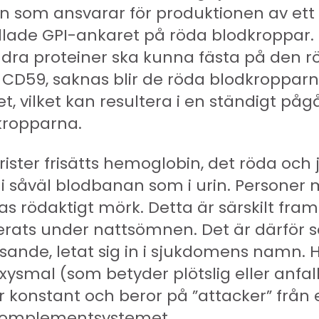
en som ansvarar för produktionen av ett v
allade GPI-ankaret på röda blodkroppar. 
andra proteiner ska kunna fästa på den r
 CD59, saknas blir de röda blodkropparn
 vilket kan resultera i en ständigt på
kropparna.
ster frisätts hemoglobin, det röda och j
, i såväl blodbanan som i urin. Personer
as rödaktigt mörk. Detta är särskilt f
rerats under nattsömnen. Det är därför
visande, letat sig in i sjukdomens namn
oxysmal (som betyder plötslig eller anfal
konstant och beror på ”attacker” från 
komplementsystemet.