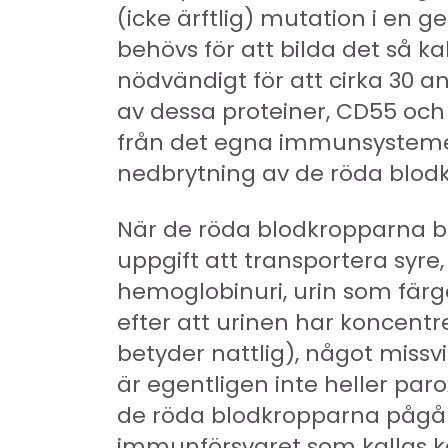
(icke ärftlig) mutation i en g
behövs för att bilda det så k
nödvändigt för att cirka 30 
av dessa proteiner, CD55 och
från det egna immunsystemet,
nedbrytning av de röda blod
När de röda blodkropparna bri
uppgift att transportera syre
hemoglobinuri, urin som färg
efter att urinen har koncent
betyder nattlig), något miss
är egentligen inte heller par
de röda blodkropparna pågår 
immunförsvaret som kallas 