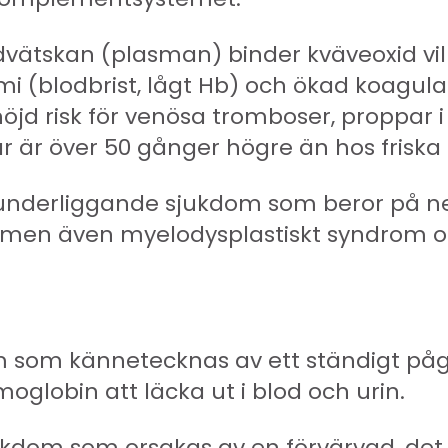
vätskan (plasman) binder kväveoxid vilk
i (blodbrist, lågt Hb) och ökad koagulati
öjd risk för venösa tromboser, proppar i 
ar är över 50 gånger högre än hos friska
n underliggande sjukdom som beror på 
i, men även myelodysplastiskt syndrom 
m som kännetecknas av ett ständigt på
moglobin att läcka ut i blod och urin.
om som orsakas av en förvärvad, det vil