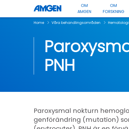
OM
OM
AMGEN
FORSKNING
Home
Våra behandlingsområden
Hematologi
Paroxysma
PNH
Paroxysmal nokturn hemoglobi
genförändring (mutation) som
(erytrocyter). PNH är en förvä