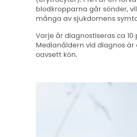
blodkropparna går sönder, vilke
många av sjukdomens symt
Varje år diagnostiseras ca 1
Medianåldern vid diagnos är 
oavsett kön.