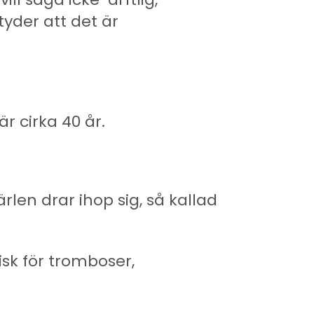
yder att det är
r cirka 40 år.
ärlen drar ihop sig, så kallad
sk för tromboser,