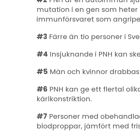
mutation i en gen som heter
immunförsvaret som angripe
#3
Färre än tio personer i Sve
#4
Insjuknande i PNH kan ske 
#5
Män och kvinnor drabbas 
#6
PNH kan ge ett flertal olika
kärlkonstriktion.
#7
Personer med obehandlad P
blodproppar, jämfört med fri