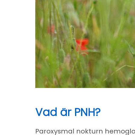
Vad är PNH?
Paroxysmal nokturn hemoglob