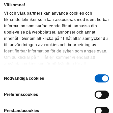
Välkomna!
Vi och våra partners kan använda cookies och
liknande tekniker som kan associeras med identifierbar
information som surfbeteende för att anpassa din
Informationsskrift om ITP
upplevelse på webbplatser, annonser och annat
innehåll. Genom att klicka på "Tillåt alla" samtycker du
Läs och ladda ner broschyren ”Liten ITP-
skola”, ett informationsmaterial för dig som
till användningen av cookies och bearbetning av
vill veta mer om ITP.
identifierbar information för de syften som anges ovan.
Broschyren är framtaget i samråd med ledande
Om du klickar på "Tillåt ej" kommer vi endast att
ITP-experter och ska ses som ett komplement till
använda cookies som är nödvändiga för att
den information som ges av läkare och
sjuksköterskor. Utöver beskrivning av sjukdomen
webbplatsen ska fungera och som inte kan optimera
Samtyckesval
och hur den hanteras finns information om hur ITP
och anpassa vår webbplats. Du kan när som helst visa,
Nödvändiga cookies
kan påverka livet i övrigt.
ändra eller återkalla ditt samtycke genom att klicka på
"Cookie-inställningar" i sidfoten på varje sida.
LÄS BROSCHYREN
HÄR
Preferenscookies
Prestandacookies