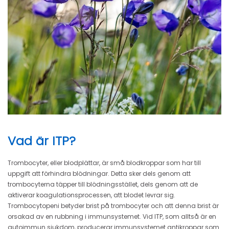
Vad är ITP?
Trombocyter, eller blodplättar, är små blodkroppar som har till
uppgift att förhindra blödningar. Detta sker dels genom att
trombocyterna täpper till blödningsstället, dels genom att de
aktiverar koagulationsprocessen, att blodet levrar sig.
Trombocytopeni betyder brist på trombocyter och att denna brist är
orsakad av en rubbning i immunsystemet. Vid ITP, som alltså är en
autoimmun sjukdom, producerar immunsystemet antikroppar som