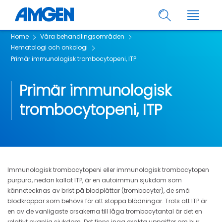
Home
Våra behandlingsområden
Hematologi och onkologi
Primär immunologisk trombocytopeni, ITP
Primär immunologisk
trombocytopeni, ITP
Immunologisk trombocytopeni eller immunologisk trombocytopen
purpura, nedan kallat ITP, är en autoimmun sjukdom som
kännetecknas av brist på blodplättar (trombocyter), de små
blodkroppar som behövs för att stoppa blödningar. Trots att ITP är
en av de vanligaste orsakerna till låga trombocytantal är det en
relativt ovanlig sjukdom. Det finns inga exakta uppgifter om hur