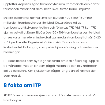
uppfattar kroppens egna trombocyter som främmande och därför
förstör och rensar bort dem. Detta sker i första hand i mjälten.
En frisk person har normalt mellan 150 och 400 x 109 (150–400
miljarder) trombocyter per liter blod. Detta värde kallas
trombocytpartikelkoncentration och förkortas TPK. Vid ITP kan TPK
sjunka betydligt lägre. Nivåer över 50 x 109 trombocyter per liter blod
anses vara mer eller mindre ofarliga, medan trombocyttal på 10–20
x 109 per liter eller lägre innebär ökad risk för spontana och
livshotande blödningar, exempelvis hjärnblödning och andra inre
blödningar.
ITP klassificeras som nydiagnostiserad om den håller i sig i upp till
tre månader, medan ITP som pågår mellan tre och tolv månader
kallas persistent. Om sjukdomen pågår längre än så räknas den
som kronisk.
8 fakta om ITP
#1
ITP är en autoimmun sjukdom som kännetecknas av brist på
trombocyter.