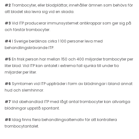
#2
Trombocyter, eller blodplättar, innehåller ämnen som behövs för
att blodet ska levra sig vid en skada.
#3
Vid ITP producerar immunsystemet antikroppar som ger sig på
och förstör trombocyter.
#4
I Sverige beräknas cirka 1 100 personer leva med
behandlingskrävande ITP.
#5
En frisk person har mellan 150 och 400 miljarder trombocyter per
liter blod. Vid ITP kan antalet i extrema fall sjunka till under tio
miljarder per liter.
#6
Symtomen vid ITP uppträder i form av blödningar i bland annat
hud och slemhinnor.
#7
Vid obehandlad ITP med lågt antal trombocyter kan allvarliga
blödningar uppstå spontant.
#8
Idag finns flera behandlingsalternativ för att kontrollera
trombocytantalet.