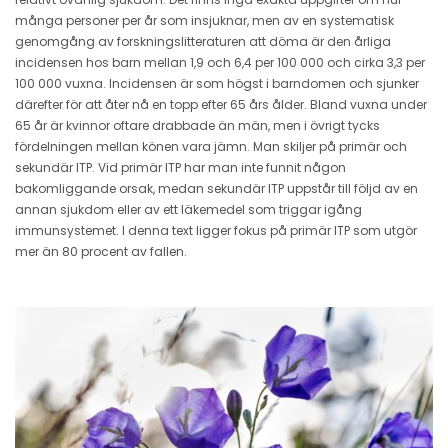
många personer per år som insjuknar, men av en systematisk
genomgång av forskningslitteraturen att döma är den årliga
incidensen hos barn mellan 1,9 och 6,4 per 100 000 och cirka 3,3 per
100 000 vuxna. Incidensen är som högst i barndomen och sjunker
därefter för att åter nå en topp efter 65 års ålder. Bland vuxna under
65 år är kvinnor oftare drabbade än män, men i övrigt tycks
fördelningen mellan könen vara jämn. Man skiljer på primär och
sekundär ITP. Vid primär ITP har man inte funnit någon
bakomliggande orsak, medan sekundär ITP uppstår till följd av en
annan sjukdom eller av ett läkemedel som triggar igång
immunsystemet. I denna text ligger fokus på primär ITP som utgör
mer än 80 procent av fallen.