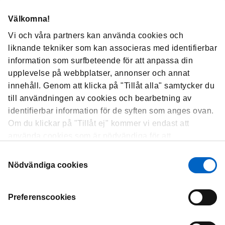
ETT BRA KLIMAT FÖR
FÖRETAGSINITIERADE KLINISKA
Välkomna!
PRÖVNINGAR
Vi och våra partners kan använda cookies och
liknande tekniker som kan associeras med identifierbar
information som surfbeteende för att anpassa din
BIOMARKÖRSTESTNING FÖR FRAMTIDENS
upplevelse på webbplatser, annonser och annat
BEHANDLINGAR
innehåll. Genom att klicka på "Tillåt alla" samtycker du
till användningen av cookies och bearbetning av
identifierbar information för de syften som anges ovan.
RIKTLINJER BEHÖVER IMPLEMENTERAS
Om du klickar på "Tillåt ej" kommer vi endast att
JÄMLIKT, BÅDE INOM OCH MELLAN
använda cookies som är nödvändiga för att
REGIONER
webbplatsen ska fungera och som inte kan optimera
Samtyckesval
och anpassa vår webbplats. Du kan när som helst visa,
Nödvändiga cookies
ändra eller återkalla ditt samtycke genom att klicka på
ETT MODERNT LÄKEMEDELSSYSTEM SOM
"Cookie-inställningar" i sidfoten på varje sida.
MÖTER DAGENS OCH FRAMTIDENS
Preferenscookies
BEHOV