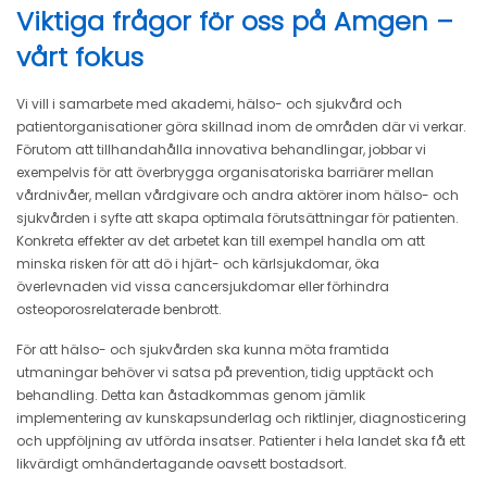
Viktiga frågor för oss på Amgen –
vårt fokus
Vi vill i samarbete med akademi, hälso- och sjukvård och
patientorganisationer göra skillnad inom de områden där vi verkar.
Förutom att tillhandahålla innovativa behandlingar, jobbar vi
exempelvis för att överbrygga organisatoriska barriärer mellan
vårdnivåer, mellan vårdgivare och andra aktörer inom hälso- och
sjukvården i syfte att skapa optimala förutsättningar för patienten.
Konkreta effekter av det arbetet kan till exempel handla om att
minska risken för att dö i hjärt- och kärlsjukdomar, öka
överlevnaden vid vissa cancersjukdomar eller förhindra
osteoporosrelaterade benbrott.
För att hälso- och sjukvården ska kunna möta framtida
utmaningar behöver vi satsa på prevention, tidig upptäckt och
behandling. Detta kan åstadkommas genom jämlik
implementering av kunskapsunderlag och riktlinjer, diagnosticering
och uppföljning av utförda insatser. Patienter i hela landet ska få ett
likvärdigt omhändertagande oavsett bostadsort.