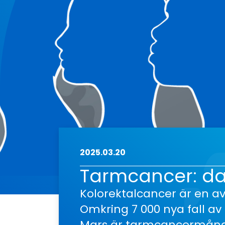
2025.03.20
Tarmcancer: da
Kolorektalcancer är en av
Omkring 7 000 nya fall av
Mars är tarmcancermånaden