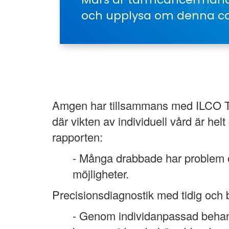
och upplysa om denna ca
Amgen har tillsammans med ILCO Tar
där vikten av individuell vård är he
rapporten:
- Många drabbade har problem oc
möjligheter.
Precisionsdiagnostik med tidig och b
- Genom individanpassad behandl