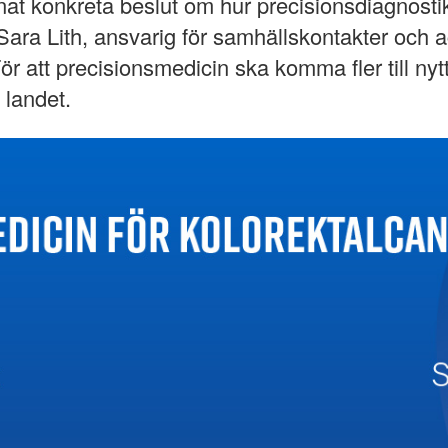
t konkreta beslut om hur precisionsdiagnosti
ar Sara Lith, ansvarig för samhällskontakter o
r att precisionsmedicin ska komma fler till nyt
a landet.