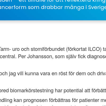
ncerform som drabbar många i Sverige
m- uro och stomiförbundet (förkortat ILCO) tag
lt central. Per Johansson, som själv fick diagno
h jag vill kunna vara en röst för dem och driva
red biomarkörstestning har potential att förbät
ing kan prognosen förbättras för patienter me