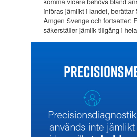
komma vidare behövs bland anna
införas jämlikt i landet, berätt
Amgen Sverige och fortsätter: Fö
säkerställer jämlik tillgång i hel