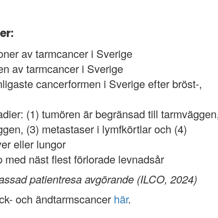
er:
oner av tarmcancer i Sverige
en av tarmcancer i Sverige
ligaste cancerformen i Sverige efter bröst-,
tadier: (1) tumören är begränsad till tarmväggen
en, (3) metastaser i lymfkörtlar och (4)
er eller lungor
 med näst flest förlorade levnadsår
passad patientresa avgörande (ILCO, 2024)
ck- och ändtarmscancer
här
.