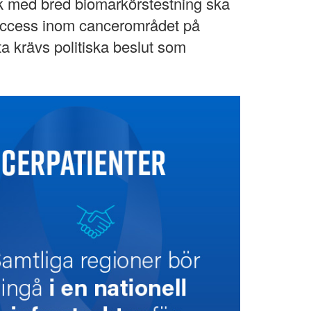
k med bred biomarkörstestning ska
ch access inom cancerområdet på
ta krävs politiska beslut som