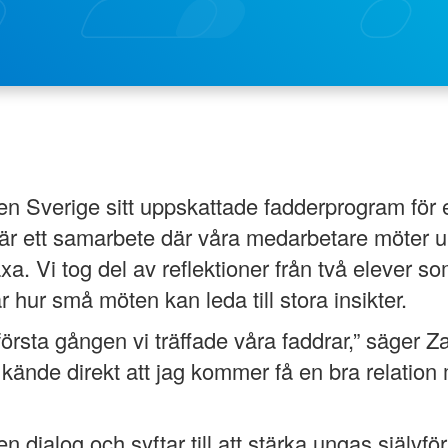
n Sverige sitt uppskattade fadderprogram för e
är ett samarbete där våra medarbetare möter 
xa. Vi tog del av reflektioner från två elever so
r hur små möten kan leda till stora insikter.
rsta gången vi träffade våra faddrar,” säger Za
Jag kände direkt att jag kommer få en bra relati
ialog och syftar till att stärka ungas självför