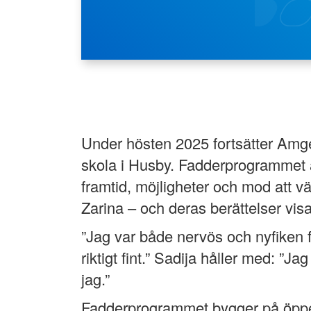
Under hösten 2025 fortsätter Amge
skola i Husby. Fadderprogrammet 
framtid, möjligheter och mod att vä
Zarina – och deras berättelser visa
”Jag var både nervös och nyfiken fö
riktigt fint.” Sadija håller med: ”
jag.”
Fadderprogrammet bygger på öppen d