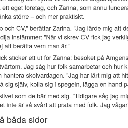
 ett eget företag, och Zarina, som ännu funder
änka större – och mer praktiskt.
h CV,” berättar Zarina. ”Jag lärde mig att det
ija instämmer: ”När vi skrev CV fick jag verkl
ej att berätta vem man är.”
sticker ett ut för Zarina: besöket på Amgens k
r tvärtom. Jag såg hur folk samarbetar och hur 
antera skolvardagen. ”Jag har lärt mig att hitta 
på sig själv, kolla sig i spegeln, lägga en hand p
livet som de bär med sig. ”Tidigare såg jag mig
et inte är så svårt att prata med folk. Jag vågar
å båda sidor