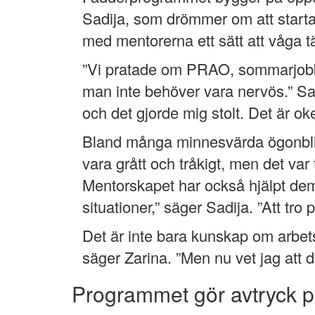
Sadija, som drömmer om att starta
med mentorerna ett sätt att våga t
”Vi pratade om PRAO, sommarjobb oc
man inte behöver vara nervös.” Sad
och det gjorde mig stolt. Det är ok
Bland många minnesvärda ögonblick 
vara grått och tråkigt, men det va
Mentorskapet har också hjälpt dem h
situationer,” säger Sadija. ”Att tro 
Det är inte bara kunskap om arbets
säger Zarina. ”Men nu vet jag att d
Programmet gör avtryck p