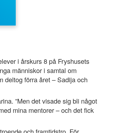
lever i årskurs 8 på Fryshusets
unga människor i samtal om
m deltog förra året – Sadija och
rina. ”Men det visade sig bli något
on med mina mentorer – och det fick
troende och framtidstro. För