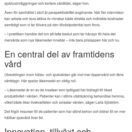
sjukhusinläggningar och kortare vårdtider, säger hon.
Även för samhället i stort är perspektivskiftet avgörande. När fler människor
kan arbeta och leva aktiva liv minskar både direkta och indirekta kostnader
samtidigt som vi tar tillvara på den tillväxtpotential som finns.
– I praktiken handlar det om att fatta beslut som tar hänsyn till hela det
mervärde som nya läkemedel innebär – inte bara prislappen här och nu.
En central del av framtidens
vård
Utvecklingen inom hälso- och sjukvården går mot mer öppenvård och färre
vårddygn. Här spelar läkemedel en viktig roll.
– Läkemedel är en av de insatser som tydligast har bidragit till ökad
produktivitet i vården. Patienter kan i större utsträckning behandlas hemma,
vilket både ökar livskvaliteten och avlastar vården, säger Laila Sjöström.
Det frigör resurser till de patienter som har störst behov och bidrar till en mer
hållbar sjukvård över tid.
Innovation, tillväxt och