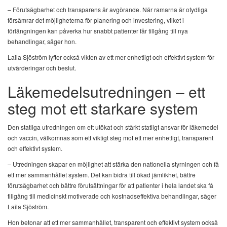
– Förutsägbarhet och transparens är avgörande. När ramarna är otydliga
försämrar det möjligheterna för planering och investering, vilket i
förlängningen kan påverka hur snabbt patienter får tillgång till nya
behandlingar, säger hon.
Laila Sjöström lyfter också vikten av ett mer enhetligt och effektivt system för
utvärderingar och beslut.
Läkemedelsutredningen – ett
steg mot ett starkare system
Den statliga utredningen om ett utökat och stärkt statligt ansvar för läkemedel
och vaccin, välkomnas som ett viktigt steg mot ett mer enhetligt, transparent
och effektivt system.
– Utredningen skapar en möjlighet att stärka den nationella styrningen och få
ett mer sammanhållet system. Det kan bidra till ökad jämlikhet, bättre
förutsägbarhet och bättre förutsättningar för att patienter i hela landet ska få
tillgång till medicinskt motiverade och kostnadseffektiva behandlingar, säger
Laila Sjöström.
Hon betonar att ett mer sammanhållet, transparent och effektivt system också