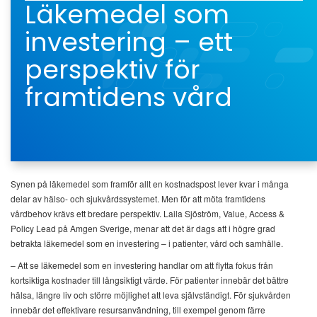
Läkemedel som
investering – ett
perspektiv för
framtidens vård
Synen på läkemedel som framför allt en kostnadspost lever kvar i många
delar av hälso- och sjukvårdssystemet. Men för att möta framtidens
vårdbehov krävs ett bredare perspektiv. Laila Sjöström, Value, Access &
Policy Lead på Amgen Sverige, menar att det är dags att i högre grad
betrakta läkemedel som en investering – i patienter, vård och samhälle.
– Att se läkemedel som en investering handlar om att flytta fokus från
kortsiktiga kostnader till långsiktigt värde. För patienter innebär det bättre
hälsa, längre liv och större möjlighet att leva självständigt. För sjukvården
innebär det effektivare resursanvändning, till exempel genom färre