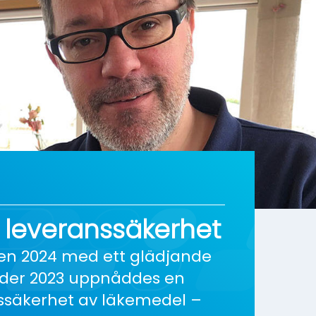
a leveranssäkerhet
 2024 med ett glädjande
nder 2023 uppnåddes en
ssäkerhet av läkemedel –