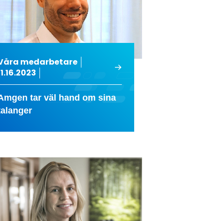
Våra medarbetare
11.16.2023
Amgen tar väl hand om sina
talanger