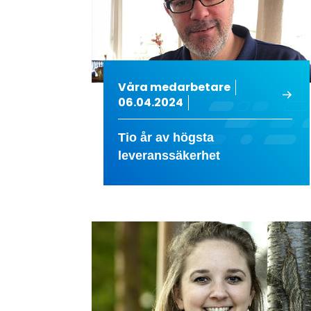
Våra medarbetare
06.04.2024
Tio år av högsta
leveranssäkerhet