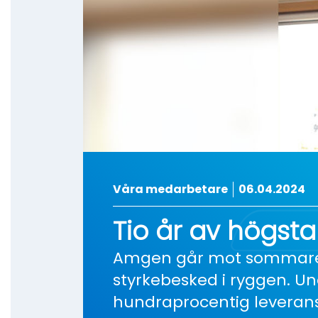
Våra medarbetare
06.04.2024
Tio år av högst
Amgen går mot sommaren
styrkebesked i ryggen. U
hundraprocentig leveran