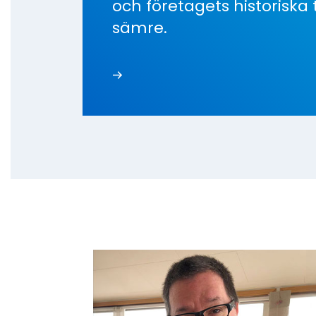
och företagets historiska
sämre.