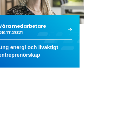
Våra medarbetare
08.17.2021
Ung energi och livaktigt
entreprenörskap