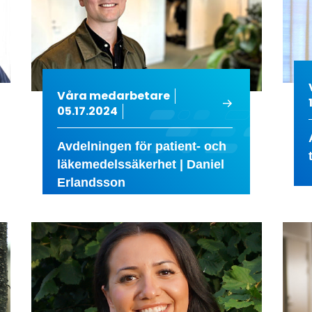
Våra medarbetare
05.17.2024
Avdelningen för patient- och
läkemedelssäkerhet | Daniel
Erlandsson