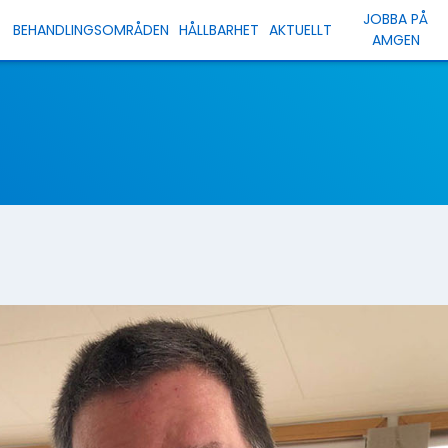
JOBBA PÅ
BEHANDLINGSOMRÅDEN
HÅLLBARHET
AKTUELLT
AMGEN